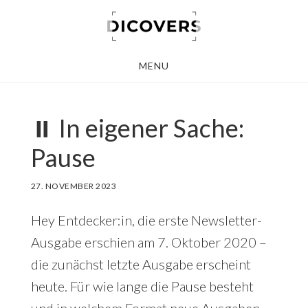
Skip
to
main
MENU
content
⏸️ In eigener Sache:
Pause
27. NOVEMBER 2023
Hey Entdecker:in, die erste Newsletter-
Ausgabe erschien am 7. Oktober 2020 –
die zunächst letzte Ausgabe erscheint
heute. Für wie lange die Pause besteht
und in welchem Format neue Ausgaben