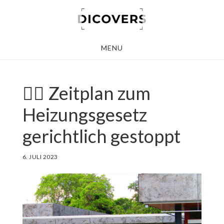
Skip
to
main
MENU
content
🧑‍⚖️ Zeitplan zum
Heizungsgesetz
gerichtlich gestoppt
6. JULI 2023