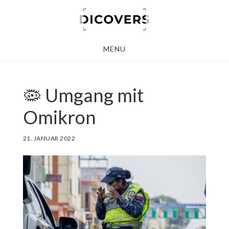
Skip
to
main
MENU
content
🦠 Umgang mit
Omikron
21. JANUAR 2022