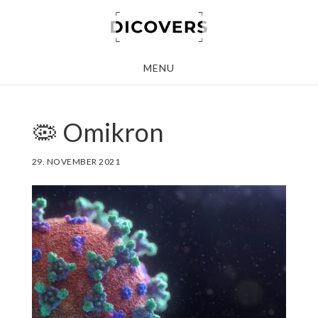
Skip
to
main
MENU
content
🦠 Omikron
29. NOVEMBER 2021