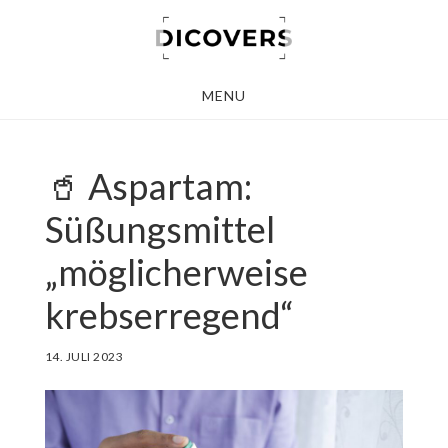
Skip
to
main
MENU
content
🥤 Aspartam:
Süßungsmittel
„möglicherweise
krebserregend“
14. JULI 2023