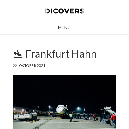
Skip
to
main
MENU
content
🛬 Frankfurt Hahn
22. OKTOBER 2021