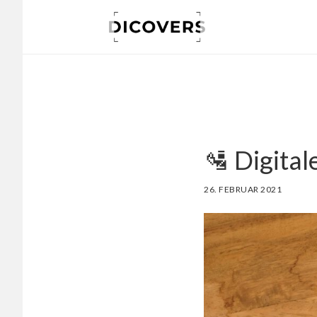
Skip
to
main
content
🛂 Digital
26. FEBRUAR 2021