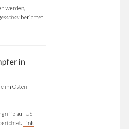
en werden,
gesschau
berichtet.
pfer in
fe im Osten
ngriffe auf US-
erichtet.
Link