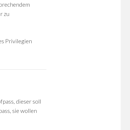
ntsprechendem
r zu
s Privilegien
pass, dieser soll
ass, sie wollen