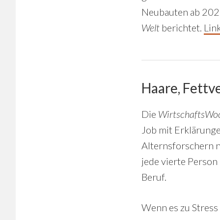
Neubauten ab 2029
Welt
berichtet.
Lin
Haare, Fettv
Die
WirtschaftsWo
Job mit Erklärung
Alternsforschern n
jede vierte Person
Beruf.
Wenn es zu Stress 