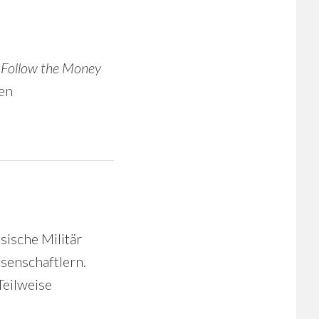
d
Follow the Money
en
sische Militär
senschaftlern.
Teilweise