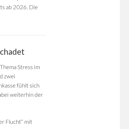
ts ab 2026. Die
schadet
 Thema Stress im
d zwei
kasse fühlt sich
abei weiterhin der
r Flucht“ mit