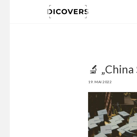
Skip
to
main
content
🔬 „China 
19. MAI 2022