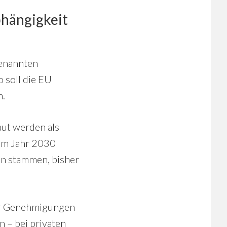
bhängigkeit
genannten
 soll die EU
n.
ut werden als
zum Jahr 2030
en stammen, bisher
ller Genehmigungen
 – bei privaten