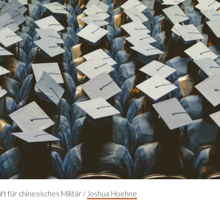
 für chinesisches Militär /
Joshua Hoehne