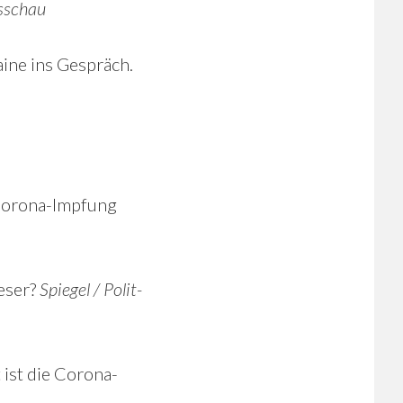
sschau
aine ins Gespräch.
 Corona-Impfung
aeser?
Spiegel / Polit-
 ist die Corona-