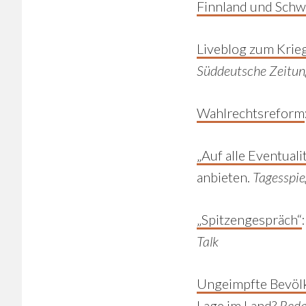
Finnland und Sch
Liveblog zum Krieg
Süddeutsche Zeitun
Wahlrechtsreform
„Auf alle Eventuali
anbieten.
Tagesspie
„Spitzengespräch“
Talk
Ungeimpfte Bevöl
Lage im Land?
Reda