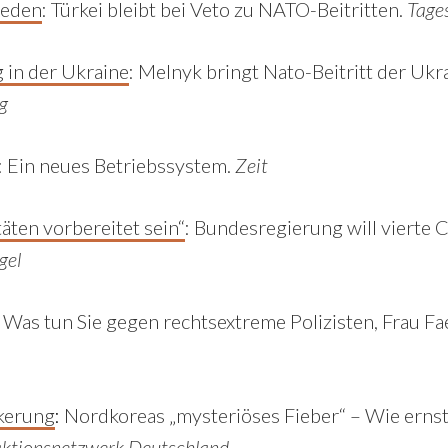
weden
:
Türkei bleibt bei Veto zu NATO-Beitritten.
Tage
 in der Ukraine
:
Melnyk bringt Nato-Beitritt der Ukr
g
:
Ein neues Betriebssystem.
Zeit
täten vorbereitet sein“
:
Bundesregierung will vierte
gel
:
Was tun Sie gegen rechtsextreme Polizisten, Frau F
kerung
:
Nordkoreas „mysteriöses Fieber“ – Wie ernst
ktionsnetzwerk Deutschland