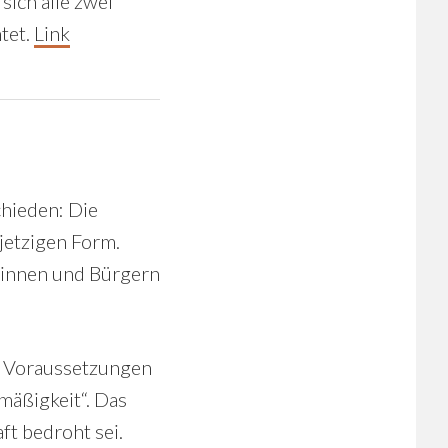
sich alle zwei
tet.
Link
hieden: Die
jetzigen Form.
rinnen und Bürgern
n Voraussetzungen
mäßigkeit“. Das
ft bedroht sei.