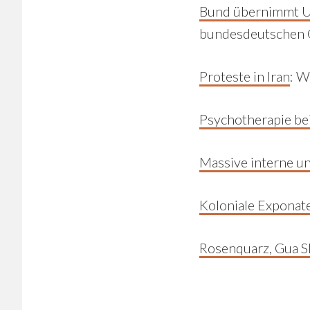
Bund übernimmt U
bundesdeutschen 
Proteste in Iran
: W
Psychotherapie bei
Massive interne un
Koloniale Exponat
Rosenquarz, Gua Sh