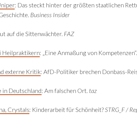
niper
: Das steckt hinter der größten staatlichen Ret
Geschichte.
Business Insider
ut auf die Sittenwächter.
FAZ
 Heilpraktikern
:
„Eine Anmaßung von Kompetenzen“
d externe Kritik
:
AfD-Politiker brechen Donbass-Rei
e in Deutschland
:
Am falschen Ort.
taz
a, Crystals
: Kinderarbeit für Schönheit?
STRG_F / Re