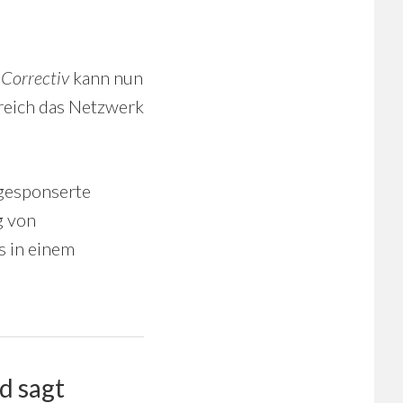
.
Correctiv
kann nun
reich das Netzwerk
 gesponserte
g von
s in einem
d sagt