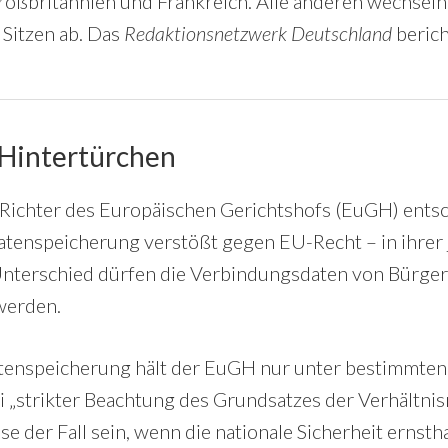
roßbritannien und Frankreich. Alle anderen wechseln 
 Sitzen ab. Das
Redaktionsnetzwerk Deutschland
berich
 Hintertürchen
 Richter des Europäischen Gerichtshofs (EuGH) entsc
tenspeicherung verstößt gegen EU-Recht – in ihrer 
nterschied dürfen die Verbindungsdaten von Bürge
werden.
tenspeicherung hält der EuGH nur unter bestimmte
ei „strikter Beachtung des Grundsatzes der Verhältnis
e der Fall sein, wenn die nationale Sicherheit ernstha