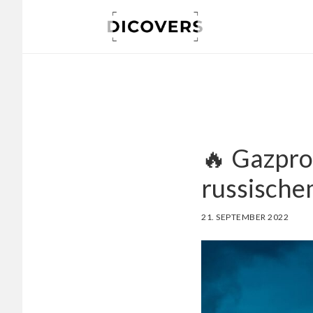
Skip
to
main
content
🔥 Gazpr
russische
21. SEPTEMBER 2022