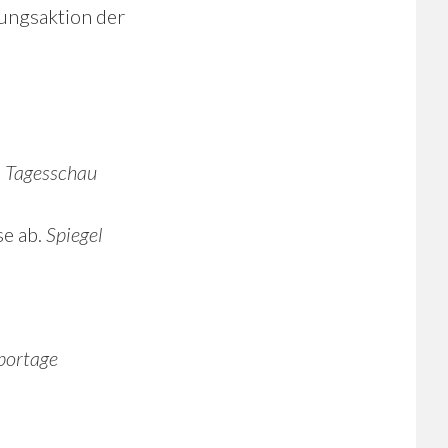
tungsaktion der
.
Tagesschau
se ab.
Spiegel
portage