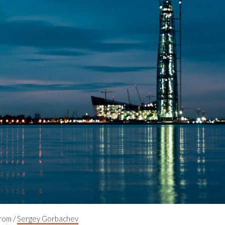
rom /
Sergey Gorbachev