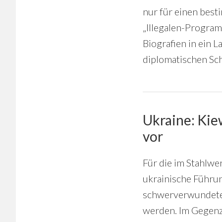
nur für einen best
„Illegalen-Progra
Biografien in ein 
diplomatischen Sc
Ukraine: Kie
vor
Für die im Stahlwe
ukrainische Führun
schwerverwundeten
werden. Im Gegenz