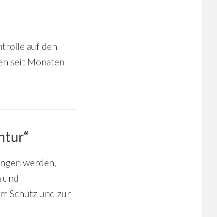
trolle auf den
en seit Monaten
ntur“
ungen werden,
n und
um Schutz und zur