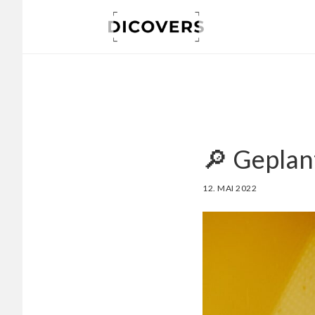
Skip
to
main
content
🔎 Geplan
12. MAI 2022