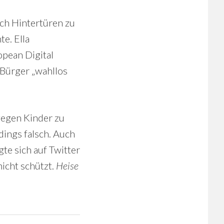
sch Hintertüren zu
e. Ella
opean Digital
-Bürger „wahllos
gegen Kinder zu
dings falsch. Auch
te sich auf Twitter
icht schützt.
Heise