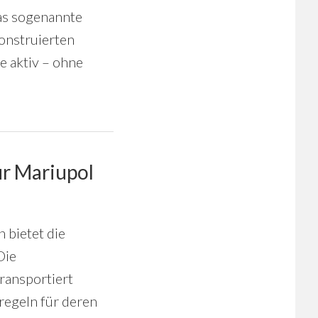
das sogenannte
onstruierten
e aktiv – ohne
ür Mariupol
 bietet die
Die
ransportiert
regeln für deren