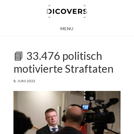
Skip
to
main
MENU
content
📘 33.476 politisch
motivierte Straftaten
8. JUNI 2022