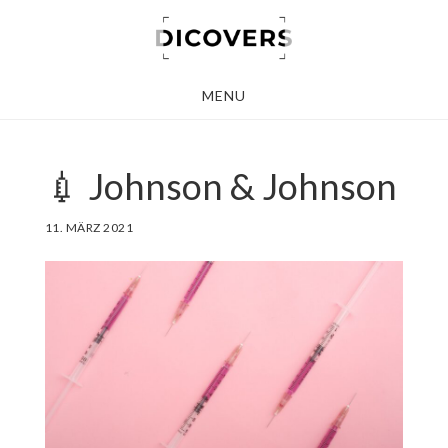
Skip
to
main
MENU
content
💉 Johnson & Johnson
11. MÄRZ 2021