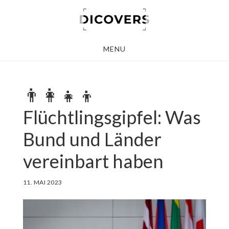
Skip
to
main
MENU
content
👨‍👩‍👧‍👦
Flüchtlingsgipfel: Was
Bund und Länder
vereinbart haben
11. MAI 2023