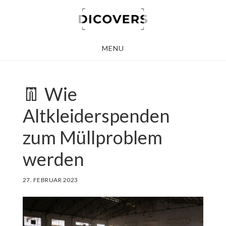
Skip
to
main
MENU
content
👖 Wie
Altkleiderspenden
zum Müllproblem
werden
27. FEBRUAR 2023