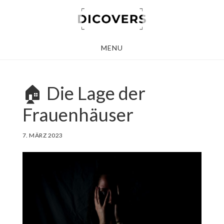
Skip
to
main
MENU
content
🏠 Die Lage der
Frauenhäuser
7. MÄRZ 2023