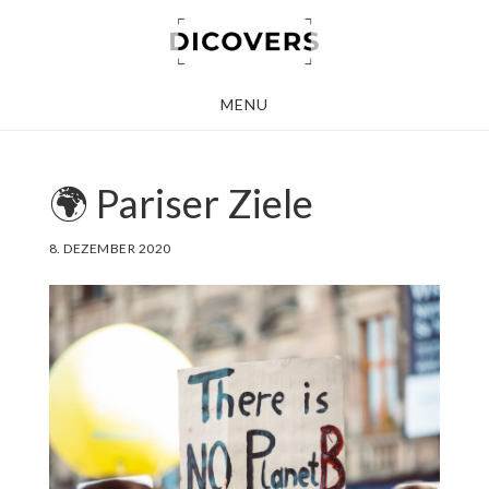
Skip
to
main
MENU
content
🌍 Pariser Ziele
8. DEZEMBER 2020