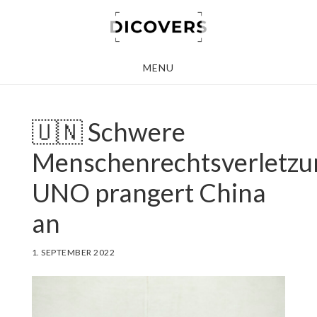
Skip
to
main
MENU
content
🇺🇳 Schwere
Menschenrechtsverletzu
UNO prangert China
an
1. SEPTEMBER 2022