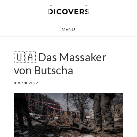
Skip
to
main
MENU
content
🇺🇦 Das Massaker
von Butscha
4. APRIL 2022