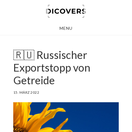
Skip
to
main
MENU
content
🇷🇺 Russischer
Exportstopp von
Getreide
15. MÄRZ 2022