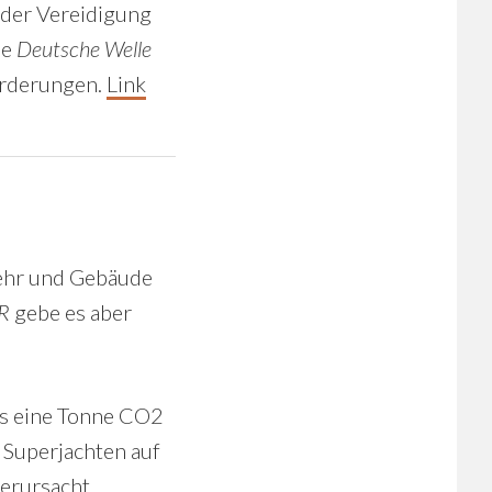
 der Vereidigung
ie
Deutsche Welle
forderungen.
Link
kehr und Gebäude
R
gebe es aber
ls eine Tonne CO2
 Superjachten auf
verursacht