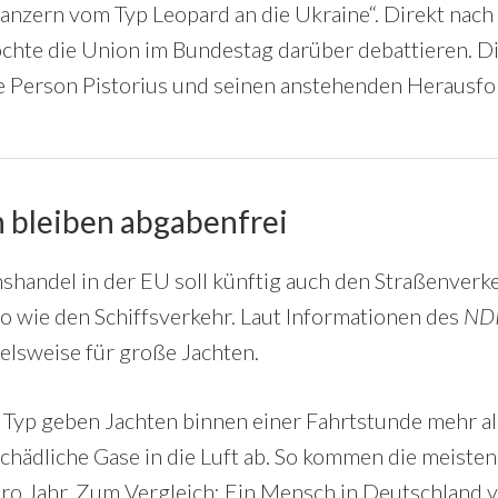
nzern vom Typ Leopard an die Ukraine“. Direkt nach
hte die Union im Bundestag darüber debattieren. D
die Person Pistorius und seinen anstehenden Heraus
 bleiben abgabenfrei
handel in der EU soll künftig auch den Straßenver
o wie den Schiffsverkehr. Laut Informationen des
ND
elsweise für große Jachten.
 Typ geben Jachten binnen einer Fahrtstunde mehr a
chädliche Gase in die Luft ab. So kommen die meisten
ro Jahr. Zum Vergleich: Ein Mensch in Deutschland 