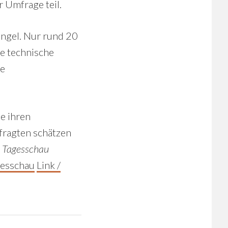
 Umfrage teil.
angel. Nur rund 20
te technische
te
e ihren
fragten schätzen
e
Tagesschau
gesschau
Link /