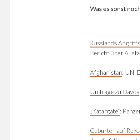
Was es sonst noch
Russlands Angriff
Bericht über Aust
Afghanistan
:
UN-De
Umfrage zu Davos
„Katargate“
:
Panzer
Geburten auf Reko