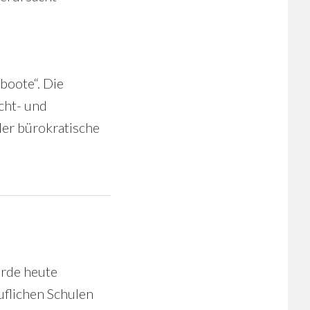
boote“. Die
cht- und
der bürokratische
urde heute
uflichen Schulen