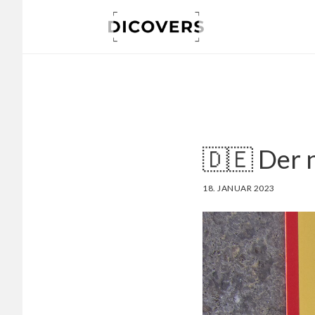
Skip
to
main
content
🇩🇪 Der 
18. JANUAR 2023