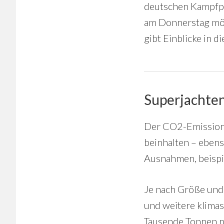
deutschen Kampfpa
am Donnerstag möc
gibt Einblicke in 
Superjachten
Der CO2-Emissions
beinhalten – ebens
Ausnahmen, beispi
Je nach Größe und
und weitere klimas
Tausende Tonnen p