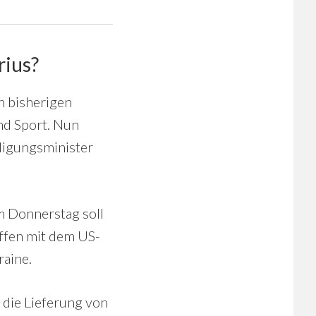
rius?
n bisherigen
und Sport. Nun
digungsminister
Am Donnerstag soll
effen mit dem US-
raine.
 die Lieferung von