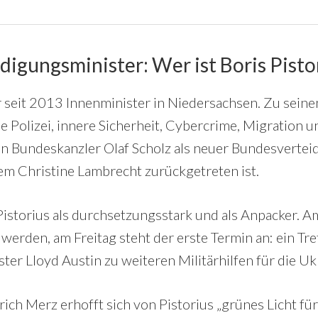
digungsminister: Wer ist Boris Pisto
r seit 2013 Innenminister in Niedersachsen. Zu seine
ie Polizei, innere Sicherheit, Cybercrime, Migration 
on Bundeskanzler Olaf Scholz als neuer Bundesvertei
em Christine Lambrecht zurückgetreten ist.
t Pistorius als durchsetzungsstark und als Anpacker. 
t werden, am Freitag steht der erste Termin an: ein Tr
ter Lloyd Austin zu weiteren Militärhilfen für die Uk
ich Merz erhofft sich von Pistorius „grünes Licht für