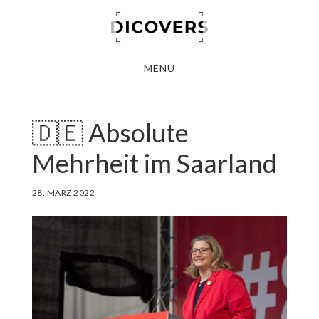
Skip
to
main
MENU
content
🇩🇪 Absolute
Mehrheit im Saarland
28. MÄRZ 2022