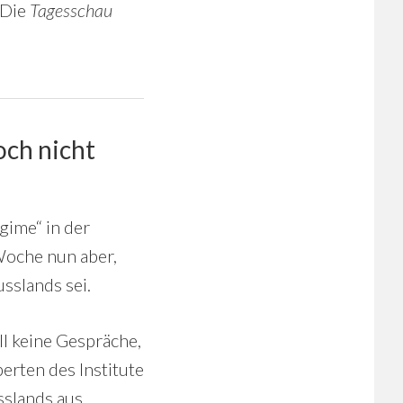
 Die
Tagesschau
och nicht
gime“ in der
Woche nun aber,
sslands sei.
l keine Gespräche,
perten des Institute
sslands aus.