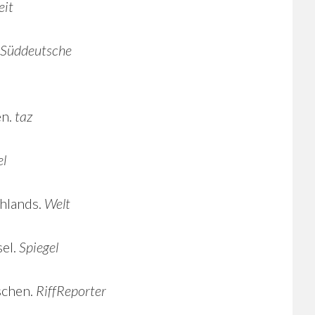
eit
Süddeutsche
en.
taz
el
chlands.
Welt
sel.
Spiegel
schen.
RiffReporter