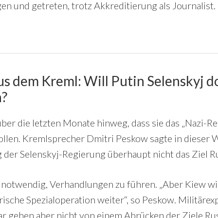
gen und getreten, trotz Akkreditierung als Journalist.
s dem Kreml: Will Putin Selenskyj d
n?
über die letzten Monate hinweg, dass sie das „Nazi-Re
ollen. Kremlsprecher Dmitri Peskow sagte in dieser 
 der Selenskyj-Regierung überhaupt nicht das Ziel Ru
 notwendig, Verhandlungen zu führen. „Aber Kiew wil
ärische Spezialoperation weiter“, so Peskow. Militärex
ar gehen aber nicht von einem Abrücken der Ziele Ru