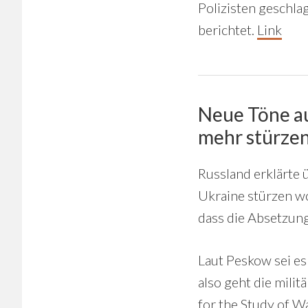
Polizisten geschla
berichtet.
Link
Neue Töne au
mehr stürze
Russland erklärte 
Ukraine stürzen w
dass die Absetzung
Laut Peskow sei es
also geht die milit
for the Study of W