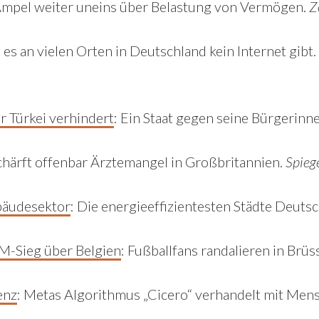
mpel weiter uneins über Belastung von Vermögen.
Z
s an vielen Orten in Deutschland kein Internet gibt.
 Türkei verhindert
:
Ein Staat gegen seine Bürgerinn
chärft offenbar Ärztemangel in Großbritannien.
Spieg
bäudesektor
: Die energieeffizientesten Städte Deuts
-Sieg über Belgien
:
Fußballfans randalieren in Brüs
enz
: Metas Algorithmus „Cicero“ verhandelt mit Men