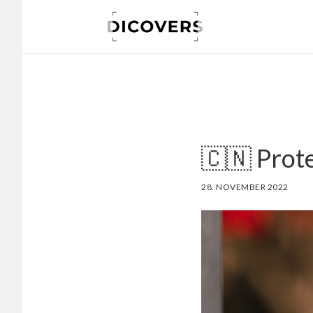
Skip
to
main
content
🇨🇳 Prot
28. NOVEMBER 2022