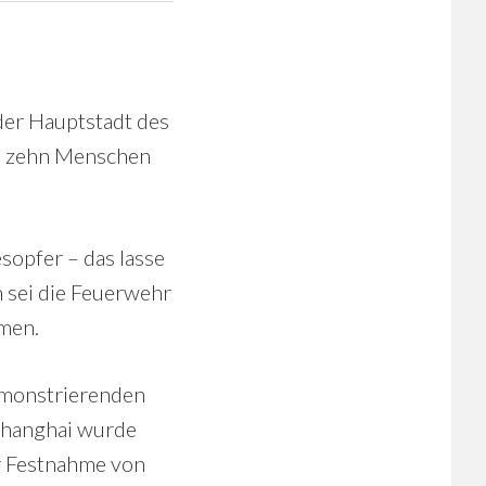
der Hauptstadt des
nd zehn Menschen
opfer – das lasse
 sei die Feuerwehr
men.
emonstrierenden
 Shanghai wurde
 Festnahme von