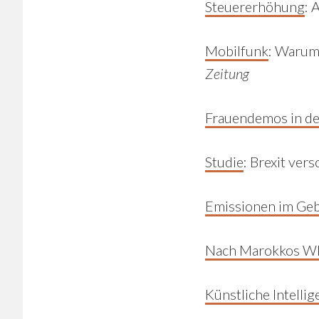
Steuererhöhung
:
A
Mobilfunk
:
Warum e
Zeitung
Frauendemos in der
Studie
:
Brexit vers
Emissionen im Ge
Nach Marokkos WM
Künstliche Intellig