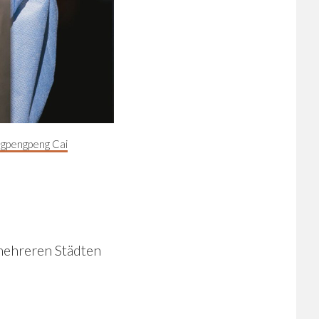
gpengpeng Cai
mehreren Städten