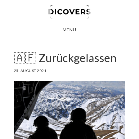
Skip
to
main
MENU
content
🇦🇫 Zurückgelassen
25. AUGUST 2021