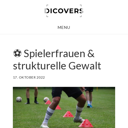
Skip
to
main
MENU
content
⚽️ Spielerfrauen &
strukturelle Gewalt
17. OKTOBER 2022