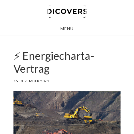
Skip
to
main
MENU
content
⚡️ Energiecharta-
Vertrag
16. DEZEMBER 2021